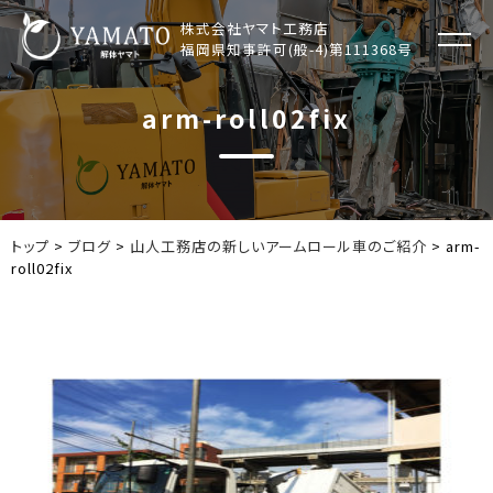
コ
株式会社ヤマト工務店
ン
福岡県知事許可(般-4)第111368号
テ
ン
arm-roll02fix
ツ
へ
ス
キ
ッ
トップ
>
ブログ
>
山人工務店の新しいアームロール車のご紹介
>
arm-
プ
roll02fix