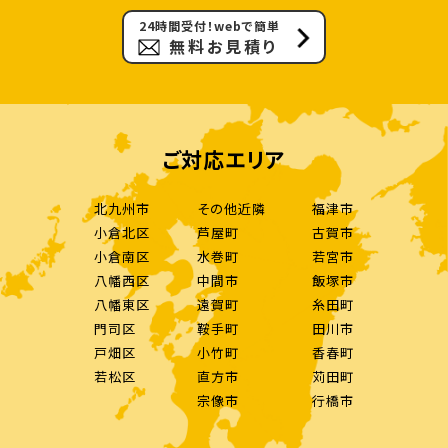
24時間受付！webで簡単
無料お見積り
ご対応エリア
北九州市
その他近隣
福津市
小倉北区
芦屋町
古賀市
小倉南区
水巻町
若宮市
八幡西区
中間市
飯塚市
八幡東区
遠賀町
糸田町
門司区
鞍手町
田川市
戸畑区
小竹町
香春町
若松区
直方市
苅田町
宗像市
行橋市