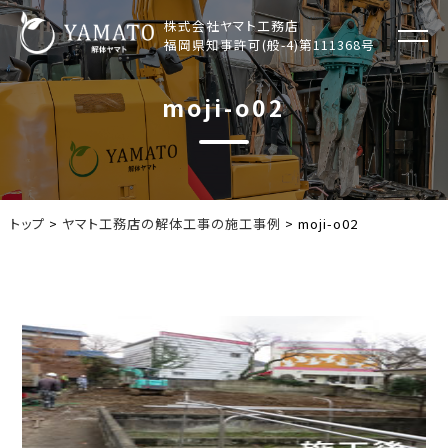
コ
株式会社ヤマト工務店
ン
福岡県知事許可(般-4)第111368号
テ
ン
moji-o02
ツ
へ
ス
キ
ッ
トップ
>
ヤマト工務店の解体工事の施工事例
>
moji-o02
プ