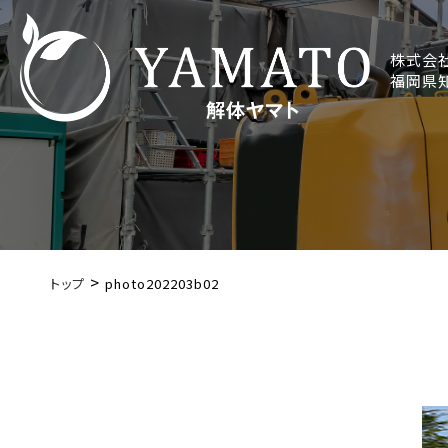
コ
ン
テ
株式会
福岡県知
ン
ツ
へ
ス
キ
ッ
プ
>
トップ
photo202203b02