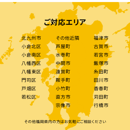
ご対応エリア
北九州市
その他近隣
福津市
小倉北区
芦屋町
古賀市
小倉南区
水巻町
若宮市
八幡西区
中間市
飯塚市
八幡東区
遠賀町
糸田町
門司区
鞍手町
田川市
戸畑区
小竹町
香春町
若松区
直方市
苅田町
宗像市
行橋市
その他福岡県内の方はお気軽にご相談ください